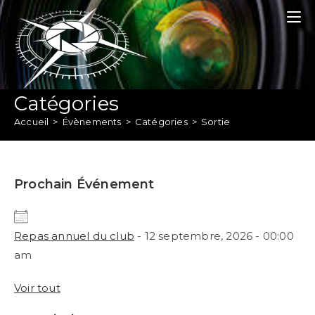
Skip
to
content
Catégories
Accueil
>
Évènements
>
Catégories
>
Sortie
Prochain Événement
Repas annuel du club
- 12 septembre, 2026 - 00:00
am
Voir tout