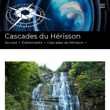
Skip
to
content
Cascades du Hérisson
Accueil
>
Évènements
>
Cascades du Hérisson
>